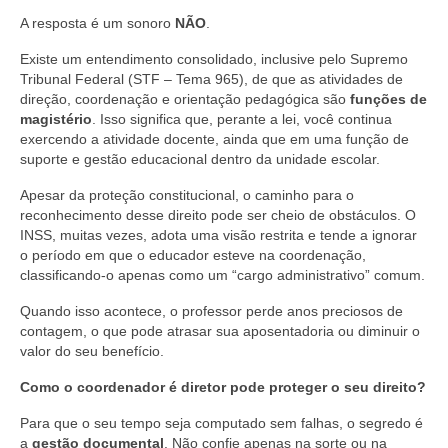
SENAC
A resposta é um sonoro
NÃO
.
UNISUL
Existe um entendimento consolidado, inclusive pelo Supremo
Tribunal Federal (STF – Tema 965), de que as atividades de
Boletos
direção, coordenação e orientação pedagógica são
funções de
magistério
. Isso significa que, perante a lei, você continua
Convênios
exercendo a atividade docente, ainda que em uma função de
suporte e gestão educacional dentro da unidade escolar.
Contato
Apesar da proteção constitucional, o caminho para o
reconhecimento desse direito pode ser cheio de obstáculos. O
INSS, muitas vezes, adota uma visão restrita e tende a ignorar
o período em que o educador esteve na coordenação,
classificando-o apenas como um “cargo administrativo” comum.
Quando isso acontece, o professor perde anos preciosos de
contagem, o que pode atrasar sua aposentadoria ou diminuir o
valor do seu benefício.
Como o coordenador é diretor pode proteger o seu direito?
Para que o seu tempo seja computado sem falhas, o segredo é
a
gestão documental
. Não confie apenas na sorte ou na