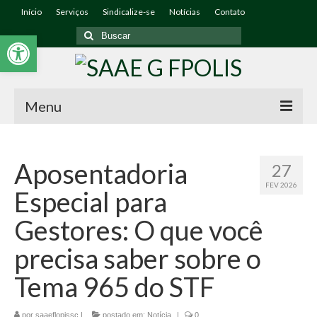
Início
Serviços
Sindicalize-se
Notícias
Contato
Abrir a barra de ferramentas
Menu
Início
Aposentadoria
27
O Sindicato
FEV 2026
Especial para
Associe-se
Gestores: O que você
Diretoria
precisa saber sobre o
Quem Somos
Tema 965 do STF
Editais
por
saaeflopissc
|
postado em:
Notícia
|
0