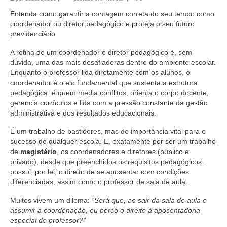
Homologação
Entenda como garantir a contagem correta do seu tempo como
Convenções
coordenador ou diretor pedagógico e proteja o seu futuro
previdenciário.
Academias
A rotina de um coordenador e diretor pedagógico é, sem
dúvida, uma das mais desafiadoras dentro do ambiente escolar.
Escolas
Enquanto o professor lida diretamente com os alunos, o
coordenador é o elo fundamental que sustenta a estrutura
Acordos
pedagógica: é quem media conflitos, orienta o corpo docente,
gerencia currículos e lida com a pressão constante da gestão
CESUSC
administrativa e dos resultados educacionais.
Colégio Catarinense
É um trabalho de bastidores, mas de importância vital para o
sucesso de qualquer escola. E, exatamente por ser um trabalho
FAPEU
de
magistério
, os coordenadores e diretores (público e
privado), desde que preenchidos os requisitos pedagógicos.
FEESC
possui, por lei, o direito de se aposentar com condições
diferenciadas, assim como o professor de sala de aula.
FEPESE
Muitos vivem um dilema:
“Será que, ao sair da sala de aula e
Marista
assumir a coordenação, eu perco o direito à aposentadoria
especial de professor?”